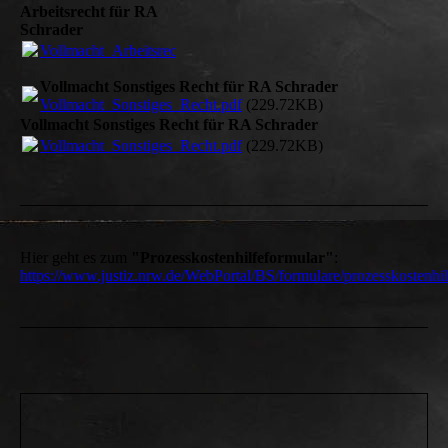
Arbeitsrecht für RA
Schrader
Vollmacht_Arbeitsrecht.pdf
(229.71KB)
Vollmacht Sonstiges Recht für RA Schrader
Vollmacht_Sonstiges_Recht.pdf
(229.72KB)
Vollmacht Sonstiges Recht für RA Schrader
Vollmacht_Sonstiges_Recht.pdf
(229.72KB)
Hier geht es zum
"Prozesskostenhilfeformular"
:
https://www.justiz.nrw.de/WebPortal/BS/formulare/prozesskostenhil