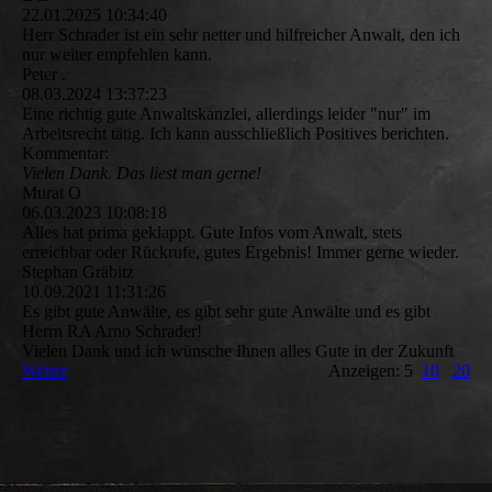
22.01.2025
10:34:40
Herr Schrader ist ein sehr netter und hilfreicher Anwalt, den ich
nur weiter empfehlen kann.
Peter .
08.03.2024
13:37:23
Eine richtig gute Anwaltskanzlei, allerdings leider "nur" im
Arbeitsrecht tätig. Ich kann ausschließlich Positives berichten.
Kommentar:
Vielen Dank. Das liest man gerne!
Murat O
06.03.2023
10:08:18
Alles hat prima geklappt. Gute Infos vom Anwalt, stets
erreichbar oder Rückrufe, gutes Ergebnis! Immer gerne wieder.
Stephan Gräbitz
10.09.2021
11:31:26
Es gibt gute Anwälte, es gibt sehr gute Anwälte und es gibt
Herrn RA Arno Schrader!
Vielen Dank und ich wünsche Ihnen alles Gute in der Zukunft
Weiter
Anzeigen: 5
10
20