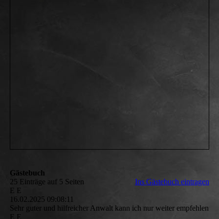
Gästebuch
25 Einträge auf 5 Seiten
Ins Gästebuch eintragen
E E
16.02.2025
09:08:11
Sehr guter und hilfreicher Anwalt kann ich nur weiter empfehlen
E E