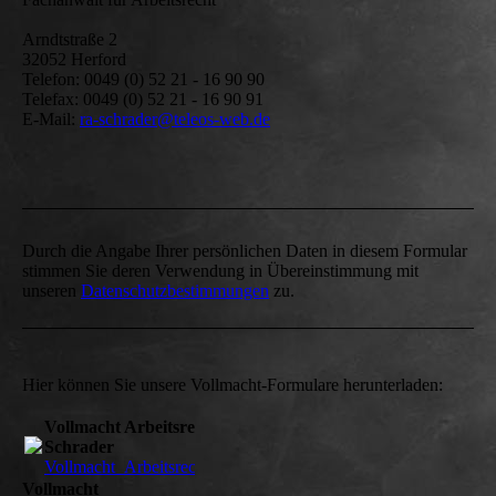
Arndtstraße 2
32052 Herford
Telefon: 0049 (0) 52 21 - 16 90 90
Telefax: 0049 (0) 52 21 - 16 90 91
E-Mail:
ra-schrader@teleos-web.de
Durch die Angabe Ihrer persönlichen Daten in diesem Formular
stimmen Sie deren Verwendung in Übereinstimmung mit
unseren
Datenschutzbestimmungen
zu.
Hier können Sie unsere Vollmacht-Formulare herunterladen:
Vollmacht Arbeitsrecht für RA
Schrader
Vollmacht_Arbeitsrecht.pdf
(229.71KB)
Vollmacht